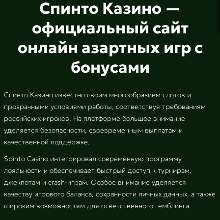
Спинто Казино —
официальный сайт
онлайн азартных игр с
бонусами
Спинто Казино известно своим многообразием слотов и
прозрачными условиями работы, соответствуя требованиям
российских игроков. На платформе большое внимание
уделяется безопасности, своевременным выплатам и
качественной поддержке.
Spinto Casino интегрировал современную программу
лояльности и обеспечивает быстрый доступ к турнирам,
джекпотам и crash-играм. Особое внимание уделяется
качеству игрового баланса, сохранности личных данных, а также
широким возможностям для ответственного гемблинга.