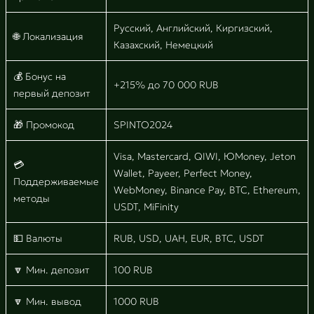
Русский, Английский, Киргизский,
🌐 Локализация
Казахский, Немецкий
💰 Бонус на
+215% до 70 000 RUB
первый депозит
🎁 Промокод
SPINTO2024
Visa, Mastercard, QIWI, ЮMoney, Jeton
💳
Wallet, Payeer, Perfect Money,
Поддерживаемые
WebMoney, Binance Pay, BTC, Ethereum,
методы
USDT, MiFinity
💵 Валюты
RUB, USD, UAH, EUR, BTC, USDT
🔽 Мин. депозит
100 RUB
🔽 Мин. вывод
1000 RUB