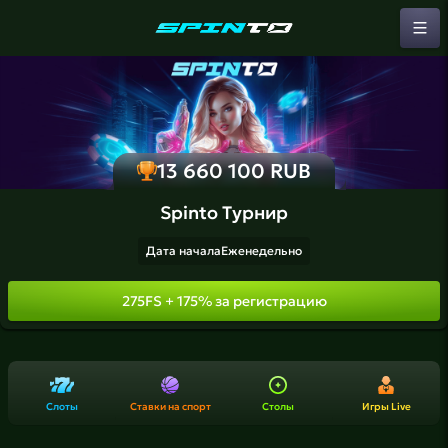
13 660 100 RUB
Spinto Турнир
Дата начала
Еженедельно
275FS + 175% за регистрацию
Слоты
Ставки на спорт
Столы
Игры Live